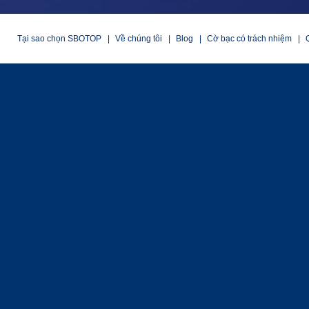
Tại sao chọn SBOTOP
Về chúng tôi
Blog
Cờ bạc có trách nhiệm