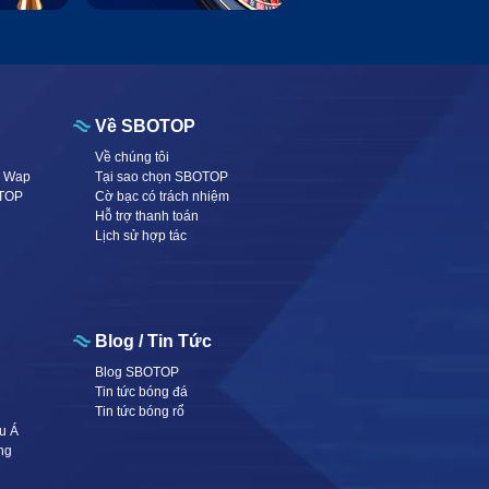
Về SBOTOP
Về chúng tôi
n Wap
Tại sao chọn SBOTOP
OTOP
Cờ bạc có trách nhiệm
Hỗ trợ thanh toán
Lịch sử hợp tác
Blog / Tin Tức
Blog SBOTOP
Tin tức bóng đá
Tin tức bóng rổ
u Á
ng