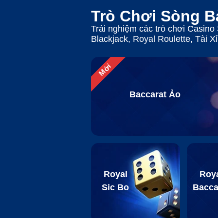
Trò Chơi Sòng B
Trải nghiệm các trò chơi Casin
Blackjack, Royal Roulette, Tài X
Mới
Baccarat Ảo
Royal
Roy
Sic Bo
Bacca