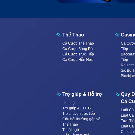
Thể Thao
Casin
Cá Cược Thể Thao
Cá Cược
Cá Cược Bóng Đá
Tiếp
Cá Cược Trực Tiếp
Baccarat
Cá Cược Hỗn Hợp
Tiếp
Roulette
Sic Bo T
Blackjac
Trợ giúp & Hỗ trợ
Quy Đ
Cá C
Liên hệ
Trợ giúp & CHTG
Luật Cá
Trò chuyện trực tiếp
Luật Cá
Câu hỏi thường gặp về
Trực Tiế
Thể Thao
Luật Cá
Thuật ngữ
Chỉ dành