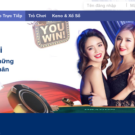
|
o Trực Tiếp
Trò Chơi
Keno & Xổ Số
i
những
hân
p