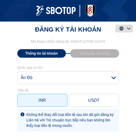
ĐĂNG KÝ TÀI KHOẢN
Mã tham chiếu đăng ký:
60924-12596-02476
Thông tin tài khoản
Thông tin cá nhân
Quốc gia cư trú
Ấn Độ
Tiền tệ
INR
USDT
Không thể thay đổi loại tiền tệ sau khi đã gửi đăng ký.
Liên hệ với Trò chuyện trực tiếp nếu bạn không tìm
thấy loại tiền tệ mong muốn.