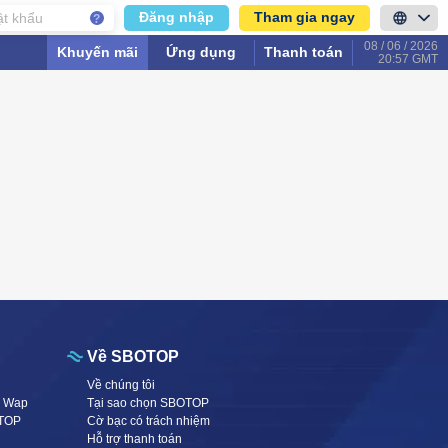
Tham gia ngay
Đăng nhập
08 / 06 / 2026
Khuyến mãi
Ứng dụng
Thanh toán
20:57 GMT
Về SBOTOP
Về chúng tôi
n Wap
Tại sao chọn SBOTOP
OTOP
Cờ bạc có trách nhiệm
Hỗ trợ thanh toán