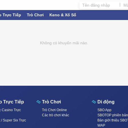
|
o Trực Tiếp
Trò Chơi
Keno & Xổ Số
Không có khuyến mãi nào.
o Trực Tiếp
Trò Chơi
Di động
 Casino Trực
Trò Chơi Online
SBO App
Các trò chơi khác
SBOTOP phiên bả
 / Super Six Trực
Bản giới thiệu SB
WAP