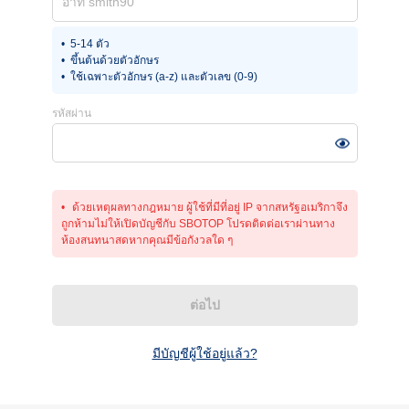
5-14 ตัว
ขึ้นต้นด้วยตัวอักษร
ใช้เฉพาะตัวอักษร (a-z) และตัวเลข (0-9)
รหัสผ่าน
ด้วยเหตุผลทางกฎหมาย ผู้ใช้ที่มีที่อยู่ IP จากสหรัฐอเมริกาจึง
ถูกห้ามไม่ให้เปิดบัญชีกับ SBOTOP โปรดติดต่อเราผ่านทาง
ห้องสนทนาสดหากคุณมีข้อกังวลใด ๆ
ต่อไป
มีบัญชีผู้ใช้อยู่แล้ว?